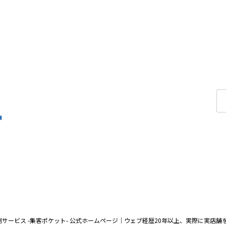
検
索:
員制サービス -集客ポケット- 公式ホームページ｜ウェブ経歴20年以上、実際に実店舗を４