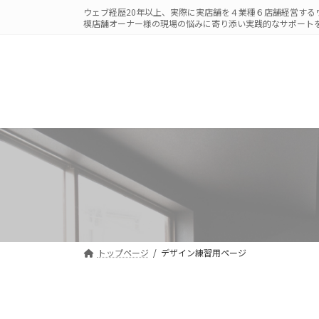
コ
ナ
ウェブ経歴20年以上、実際に実店舗を４業種６店舗経営する
ン
ビ
模店舗オーナー様の現場の悩みに寄り添い実践的なサポートを提
テ
ゲ
ン
ー
ツ
シ
へ
ョ
ス
ン
キ
に
ッ
移
プ
動
トップページ
デザイン練習用ページ